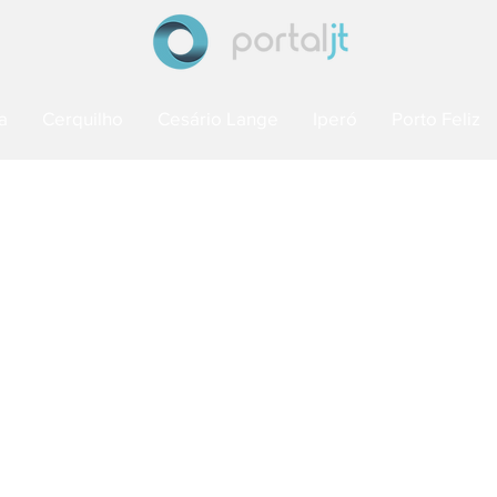
a
Cerquilho
Cesário Lange
Iperó
Porto Feliz