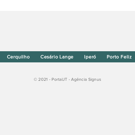
Cerquilho
Cesário Lange
Iperó
Porto Feliz
© 2021 - PortalJT - Agência Signus