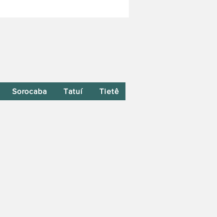
Sorocaba
Tatuí
Tietê