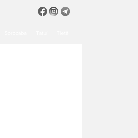
Sorocaba
Tatuí
Tietê