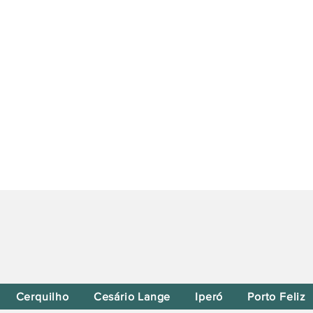
Cerquilho
Cesário Lange
Iperó
Porto Feliz