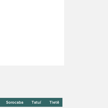
Sorocaba
Tatuí
Tietê