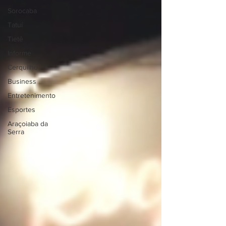
Sorocaba
Tatuí
Tietê
Informe
Cerquilho
Business
Entretenimento
Esportes
Araçoiaba da
Serra