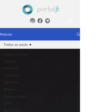
Notícias
Todos os posts
Todos os posts
Cidades
Nacionais
Colunistas
São Paulo
Boituva
Cesário Lange
Iperó
Porto Feliz