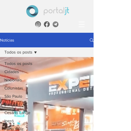
Notícias
Todos os posts
Todos os posts
Cidades
Nacionais
Colunistas
São Paulo
Boituva
Cesário Lange
Iperó
Porto Feliz