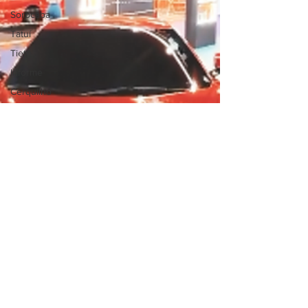
Sorocaba
Tatuí
Tietê
Informe
Cerquilho
Business
Entretenimento
Esportes
Araçoiaba da
Serra