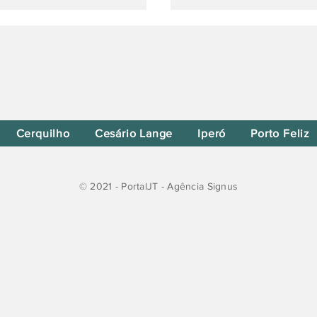
Cerquilho
Cesário Lange
Iperó
Porto Feliz
© 2021 - PortalJT - Agência Signus