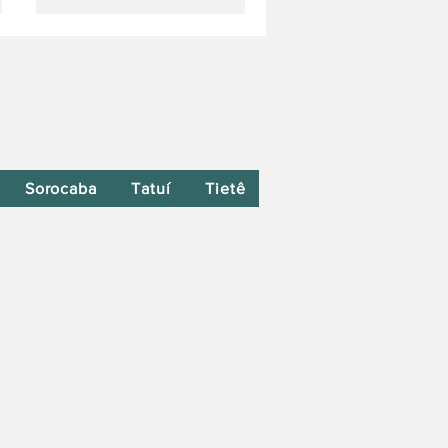
Sorocaba
Tatuí
Tietê