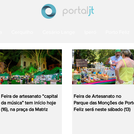
a
Cerquilho
Cesário Lange
Iperó
Porto Feliz
Feira de artesanato “capital
Feira de Artesanato no
da música” tem início hoje
Parque das Monções de Port
(16), na praça da Matriz
Feliz será neste sábado (13)