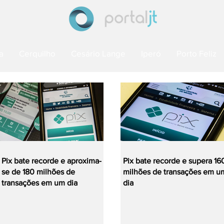
a
Cerquilho
Cesário Lange
Iperó
Porto Feliz
Pix bate recorde e aproxima-
Pix bate recorde e supera 16
se de 180 milhões de
milhões de transações em u
transações em um dia
dia