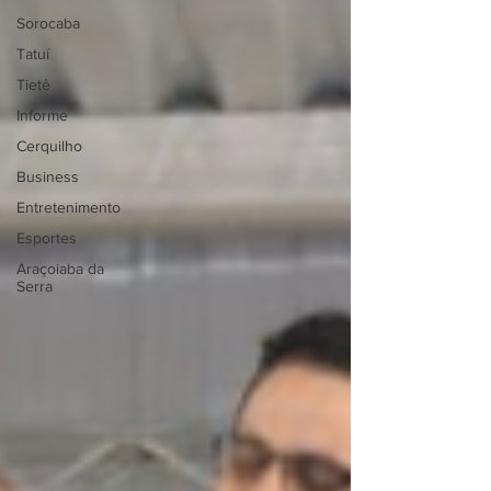
Sorocaba
Tatuí
Tietê
Informe
Cerquilho
Business
Entretenimento
Esportes
Araçoiaba da
Serra