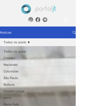
Notícias
Todos os posts
Todos os posts
Cidades
Nacionais
Colunistas
São Paulo
Boituva
Cesário Lange
Iperó
Porto Feliz