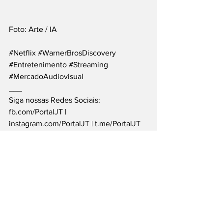
Foto: Arte / IA
#Netflix
#WarnerBrosDiscovery
#Entretenimento
#Streaming
#MercadoAudiovisual
___
Siga nossas Redes Sociais: 
fb.com/PortalJT
 | 
instagram.com/PortalJT
 | 
t.me/PortalJT
Entretenimento