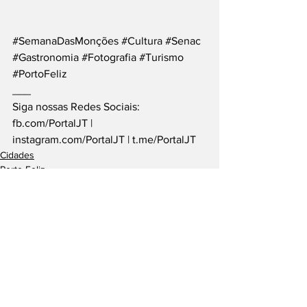
#SemanaDasMonções
#Cultura
#Senac
#Gastronomia
#Fotografia
#Turismo
#PortoFeliz
___
Siga nossas Redes Sociais: 
fb.com/PortalJT
 | 
instagram.com/PortalJT
 | 
t.me/PortalJT
Cidades
Porto Feliz