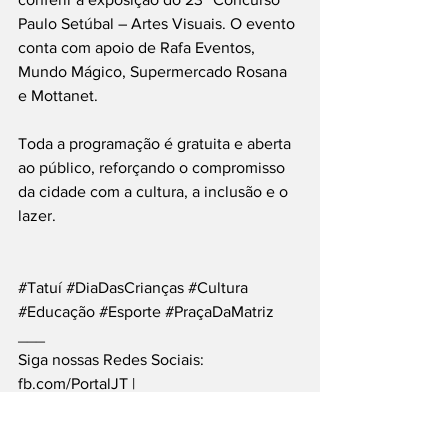
Paulo Setúbal – Artes Visuais. O evento 
conta com apoio de Rafa Eventos, 
Mundo Mágico, Supermercado Rosana 
e Mottanet.
Toda a programação é gratuita e aberta 
ao público, reforçando o compromisso 
da cidade com a cultura, a inclusão e o 
lazer.
#Tatuí
#DiaDasCrianças
#Cultura
#Educação
#Esporte
#PraçaDaMatriz
___
Siga nossas Redes Sociais: 
fb.com/PortalJT
 | 
instagram.com/PortalJT
 | 
t.me/PortalJT
Cidades