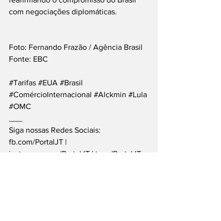
com negociações diplomáticas. 
Foto: Fernando Frazão / Agência Brasil
Fonte: EBC
#Tarifas
#EUA
#Brasil
#ComércioInternacional
#Alckmin
#Lula
#OMC
___
Siga nossas Redes Sociais: 
fb.com/PortalJT
 | 
instagram.com/PortalJT
 | 
t.me/PortalJT
Nacionais