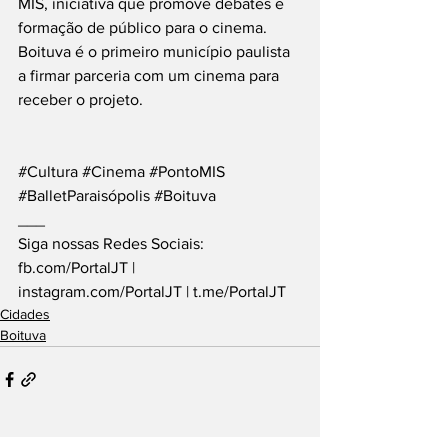
MIS, iniciativa que promove debates e 
formação de público para o cinema. 
Boituva é o primeiro município paulista 
a firmar parceria com um cinema para 
receber o projeto.
#Cultura
#Cinema
#PontoMIS
#BalletParaisópolis
#Boituva
___
Siga nossas Redes Sociais: 
fb.com/PortalJT
 | 
instagram.com/PortalJT
 | 
t.me/PortalJT
Cidades
Boituva