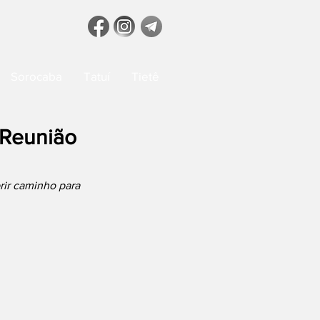
Sorocaba
Tatuí
Tietê
 Reunião
ir caminho para 