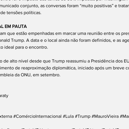
municado conjunto, as conversas foram “muito positivas” e trat
de tensões políticas.
AL EM PAUTA
ram que estão empenhadas em marcar uma reunião entre os pres
Donald Trump. A data e o local ainda não foram definidos, e as a
 ideal para o encontro.
ão de alto nível desde que Trump reassumiu a Presidência dos EU
imento de reaproximação diplomática, iniciado após um breve co
embleia da ONU, em setembro.
araty
xterna
#ComércioInternacional
#Lula
#Trump
#MauroVieira
#Ma