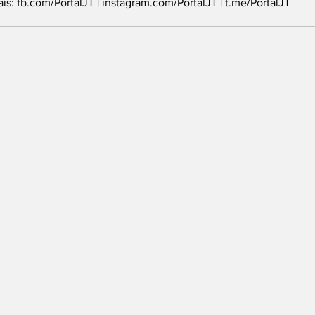
is: 
fb.com/PortalJT
 | 
instagram.com/PortalJT
 | 
t.me/PortalJT