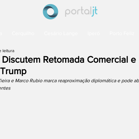
a
Cerquilho
Cesário Lange
Iperó
Porto Feliz
 leitura
A Discutem Retomada Comercial e
e Trump
ieira e Marco Rubio marca reaproximação diplomática e pode abr
entes