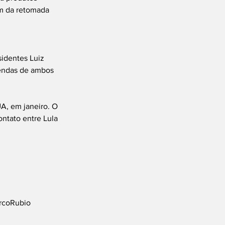
am da retomada 
identes Luiz 
gendas de ambos 
A, em janeiro. O 
ntato entre Lula 
rcoRubio