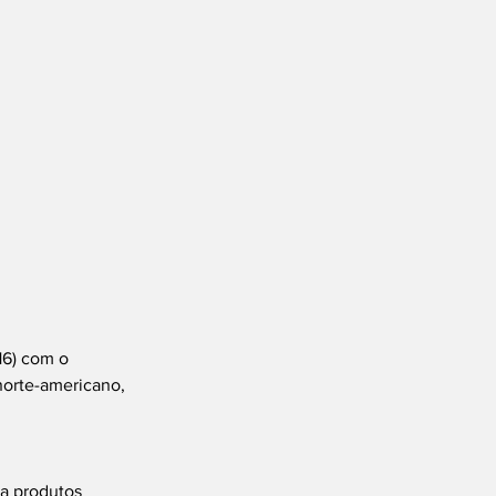
16) com o 
norte-americano, 
a produtos 