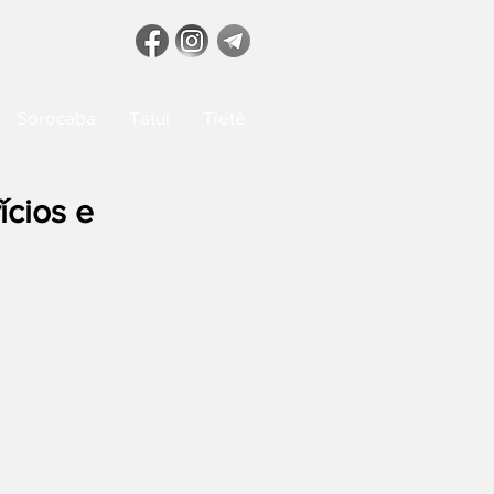
Sorocaba
Tatuí
Tietê
cios e