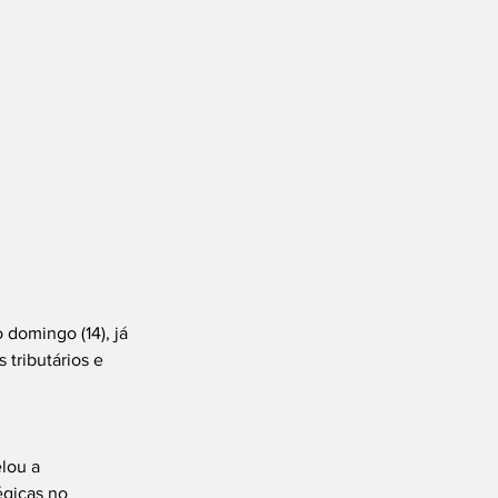
domingo (14), já 
tributários e 
lou a 
égicas no 