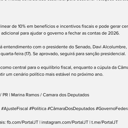
linear de 10% em benefícios e incentivos fiscais e pode gerar ce
adicional para ajudar o governo a fechar as contas de 2026.
 entendimento com o presidente do Senado, Davi Alcolumbre, p
quarta-feira (17). Se aprovado, seguirá para sanção presidencial.
omo central para o equilíbrio fiscal, enquanto a cúpula da Câma
ntir um cenário político mais estável no próximo ano.
t / PR | Marina Ramos / Camara dos Deputados
#AjusteFiscal
#Política
#CâmaraDosDeputados
#GovernoFeder
is: 
fb.com/PortalJT
 | 
instagram.com/PortalJT
 | 
t.me/PortalJT