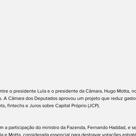
tre o presidente Lula e o presidente da Câmara, Hugo Motta, no 
s. A Câmara dos Deputados aprovou um projeto que reduz gastos 
s, fintechs e Juros sobre Capital Próprio (JCP).
m a participação do ministro da Fazenda, Fernando Haddad, e se
a e Motta, considerada essencial para destravar votações estrat