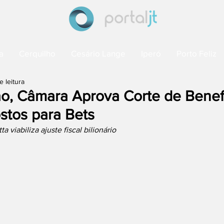
a
Cerquilho
Cesário Lange
Iperó
Porto Feliz
e leitura
o, Câmara Aprova Corte de Benefí
stos para Bets
 viabiliza ajuste fiscal bilionário