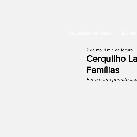
Araçoiaba da Serra
Boituv
2 de mai.
1 min de leitura
Cerquilho L
Famílias
Ferramenta permite ac