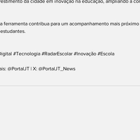
 investimento da cidade em inovação na educação, ampliando a c
 a ferramenta contribua para um acompanhamento mais próximo
estudantes.
gital
#Tecnologia
#RadarEscolar
#Inovação
#Escola
ais: @PortalJT | X: @PortalJT_News