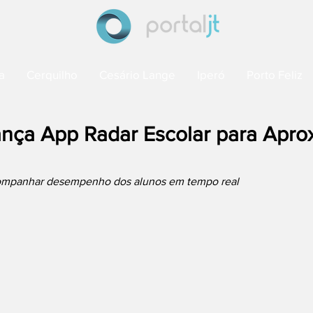
a
Cerquilho
Cesário Lange
Iperó
Porto Feliz
ança App Radar Escolar para Apro
ompanhar desempenho dos alunos em tempo real