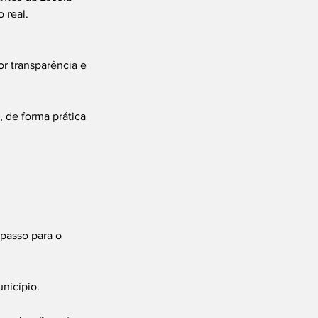
 real.
or transparência e 
 de forma prática 
passo para o 
nicípio.