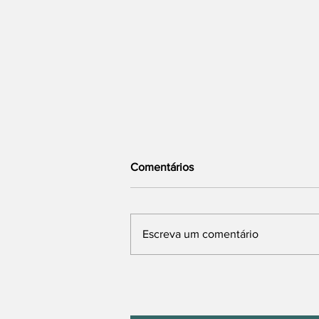
Comentários
Escreva um comentário
Boituva Promove a 1º Fitness
Fair com Esporte, Saúde e
Solidariedade