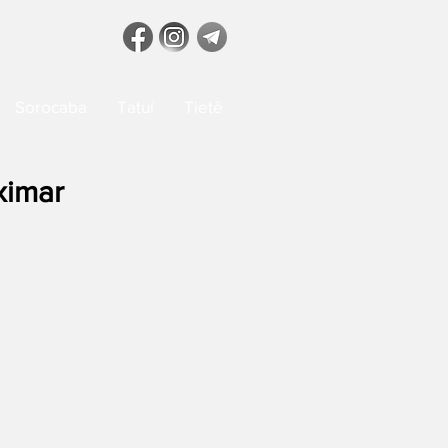
Sorocaba
Tatuí
Tietê
ximar