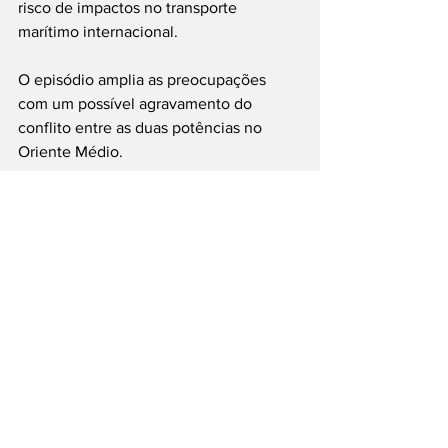
risco de impactos no transporte 
marítimo internacional.
O episódio amplia as preocupações 
com um possível agravamento do 
conflito entre as duas potências no 
Oriente Médio.
#Irã
#EUA
#Trump
#OrienteMédio
#Geopolítica
#EstreitoDeOrmuz
___
Siga nossas Redes Sociais: @PortalJT | 
X: @PortalJT_News