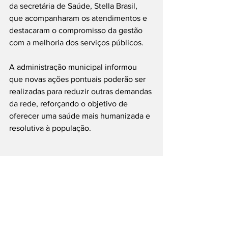
da secretária de Saúde, Stella Brasil, 
que acompanharam os atendimentos e 
destacaram o compromisso da gestão 
com a melhoria dos serviços públicos.
A administração municipal informou 
que novas ações pontuais poderão ser 
realizadas para reduzir outras demandas 
da rede, reforçando o objetivo de 
oferecer uma saúde mais humanizada e 
resolutiva à população.
Vídeo: Reprodução
#Tietê
#SaúdePública
#MutirãoDaSaúde
#Ultrassom
___
Siga nossas Redes Sociais: @PortalJT | 