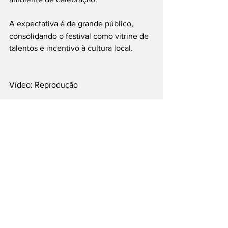
A expectativa é de grande público, 
consolidando o festival como vitrine de 
talentos e incentivo à cultura local.
Vídeo: Reprodução
#Boituva
#Boitudança
#Dança
#Cultura
#EventoGratuito
#Arte
___
Siga nossas Redes Sociais: @PortalJT | 
X: @PortalJT_News
Cidades
Boituva