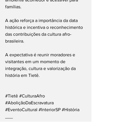
famílias.
A ação reforça a importância da data 
histórica e incentiva o reconhecimento 
das contribuições da cultura afro-
brasileira.
A expectativa é reunir moradores e 
visitantes em um momento de 
integração, cultura e valorização da 
história em Tietê.
#Tietê
#CulturaAfro
#AboliçãoDaEscravatura
#EventoCultural
#InteriorSP
#História
___
Siga nossas Redes Sociais: @PortalJT | 