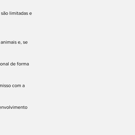
são limitadas e 
animais e, se 
ional de forma 
misso com a 
senvolvimento 