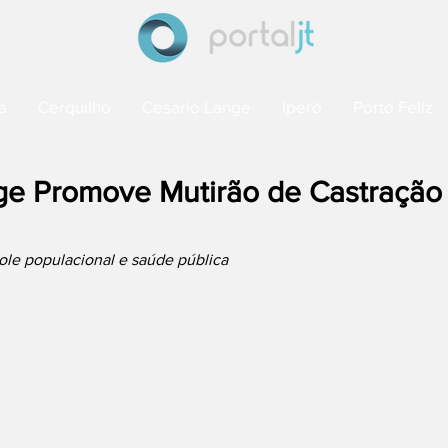
a
Cerquilho
Cesário Lange
Iperó
Porto Feliz
ge Promove Mutirão de Castração
role populacional e saúde pública