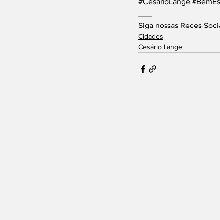
#CesárioLange
#BemEs
___
Siga nossas Redes Soci
Cidades
Cesário Lange