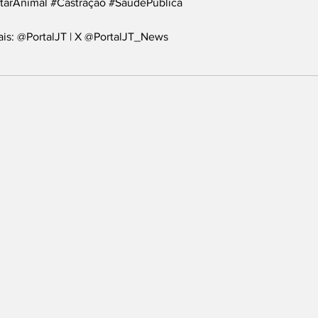
tarAnimal
#Castração
#SaúdePública
ais: @PortalJT | X @PortalJT_News