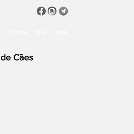
Sorocaba
Tatuí
Tietê
 de Cães