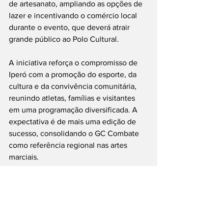
de artesanato, ampliando as opções de 
lazer e incentivando o comércio local 
durante o evento, que deverá atrair 
grande público ao Polo Cultural.
A iniciativa reforça o compromisso de 
Iperó com a promoção do esporte, da 
cultura e da convivência comunitária, 
reunindo atletas, famílias e visitantes 
em uma programação diversificada. A 
expectativa é de mais uma edição de 
sucesso, consolidando o GC Combate 
como referência regional nas artes 
marciais.
#GCCombate
#Iperó
#ArtesMarciais
#Capoeira
#LutaHíbrida
#Esporte
#Cultura
#JiuJitsu
#MuayThai
#Eventos