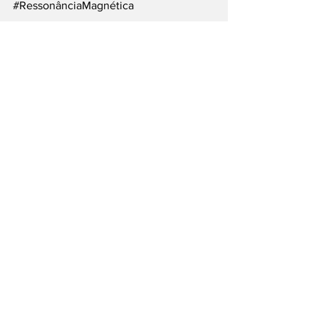
#RessonânciaMagnética
___
Siga nossas Redes Sociais: @PortalJT | 
X: @PortalJT_News
Cidades
Sorocaba