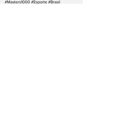
#Masters1000
#Esporte
#Brasil
___
Siga nossas Redes Sociais: @PortalJT | 
X: @PortalJT_News
Esportes