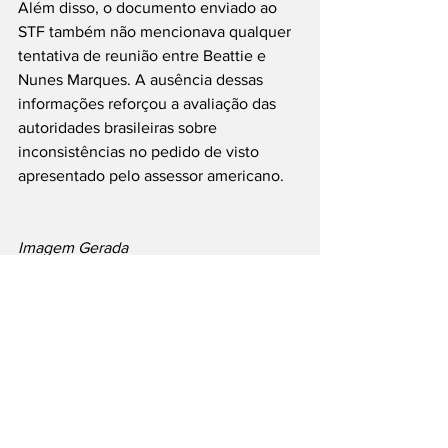
Além disso, o documento enviado ao 
STF também não mencionava qualquer 
tentativa de reunião entre Beattie e 
Nunes Marques. A ausência dessas 
informações reforçou a avaliação das 
autoridades brasileiras sobre 
inconsistências no pedido de visto 
apresentado pelo assessor americano.
Imagem Gerada
#Eleições
#TSE
#DarrenBeattie
#KassioNunes
#Política
#Brasil
#Diplomacia
___
Siga nossas Redes Sociais: @PortalJT | 
X: @PortalJT_News
Nacionais