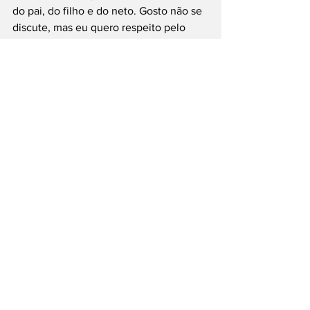
do pai, do filho e do neto. Gosto não se 
discute, mas eu quero respeito pelo 
Brasil, que é o que tenho pelos Estados 
Unidos”, declarou.
O episódio amplia a troca de críticas 
entre lideranças dos dois países e 
ocorre em um momento de tensão 
envolvendo decisões do Judiciário 
brasileiro, debates sobre democracia e 
a repercussão internacional do caso 
envolvendo Eduardo Bolsonaro.
Vídeo: Canal Gov
#Trump
#Lula
#EduardoBolsonaro
#G7
#BrasilEUA
#PolíticaInternacional
#STF
___