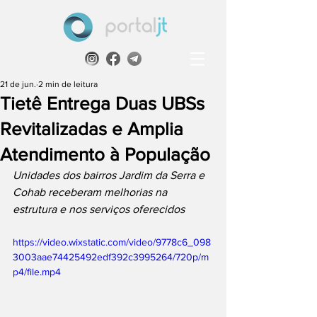
21 de jun.
2 min de leitura
Tietê Entrega Duas UBSs
Revitalizadas e Amplia
Atendimento à População
Unidades dos bairros Jardim da Serra e 
Cohab receberam melhorias na 
estrutura e nos serviços oferecidos
https://video.wixstatic.com/video/9778c6_098
3003aae74425492edf392c3995264/720p/m
p4/file.mp4