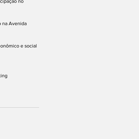
icipação no 
o na Avenida 
conômico e social 
ing