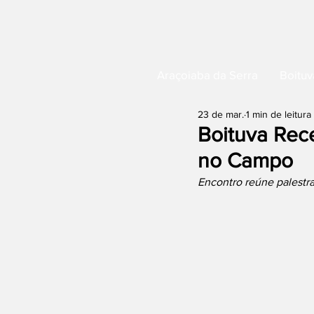
Araçoiaba da Serra
Boituv
23 de mar.
1 min de leitura
Boituva Rec
no Campo
Encontro reúne palestr