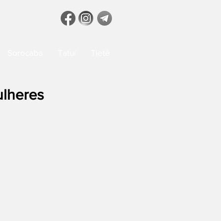
Sorocaba
Tatuí
Tietê
ulheres