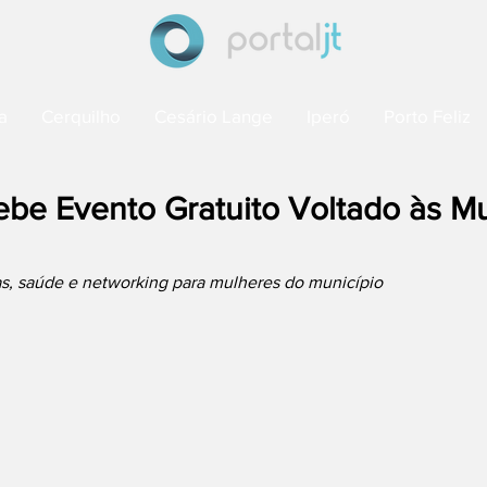
a
Cerquilho
Cesário Lange
Iperó
Porto Feliz
ebe Evento Gratuito Voltado às M
as, saúde e networking para mulheres do município