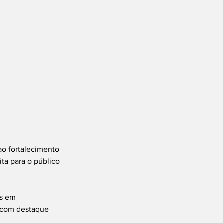
ao fortalecimento 
a para o público 
as em 
 com destaque 