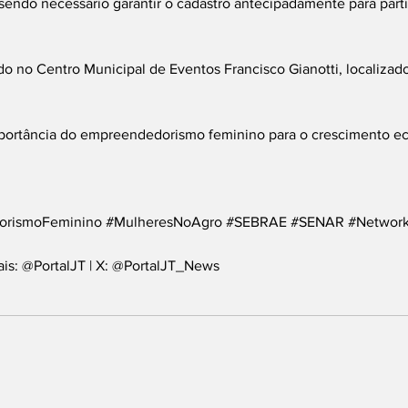
 sendo necessário garantir o cadastro antecipadamente para part
do no Centro Municipal de Eventos Francisco Gianotti, localizad
 importância do empreendedorismo feminino para o crescimento e
orismoFeminino
#MulheresNoAgro
#SEBRAE
#SENAR
#Network
ais: @PortalJT | X: @PortalJT_News