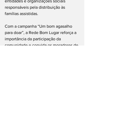
entidades e organizações sociais 
responsáveis pela distribuição às 
famílias assistidas.
Com a campanha “Um bom agasalho 
para doar”, a Rede Bom Lugar reforça a 
importância da participação da 
comunidade e convida os moradores de 
Sorocaba e região a fazerem parte 
dessa corrente de solidariedade 
durante o inverno.
#CampanhaDoAgasalho
#RedeBomLugar
#Sorocaba
#Solidariedade
#DoeCalor
#Inverno2026
#AçãoSocial
___
Siga nossas Redes Sociais: @PortalJT | 