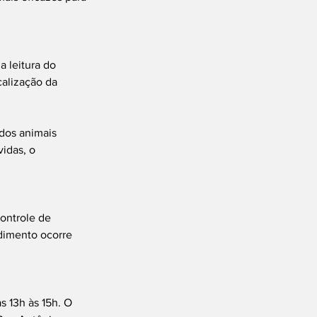
 leitura do 
calização da 
dos animais 
idas, o 
ontrole de 
dimento ocorre 
s 13h às 15h. O 