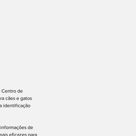
o Centro de 
a cães e gatos 
a identificação 
 informações de 
ais eficazes para 