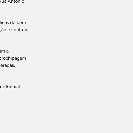
 Rua Antônio 
blicas de bem-
ão e controle 
em a 
icrochipagem 
eradas.
deAnimal