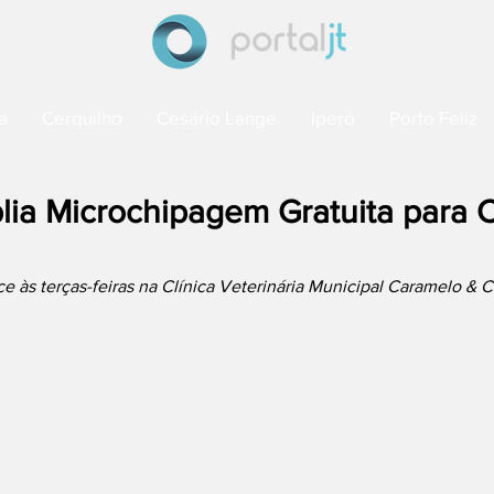
a
Cerquilho
Cesário Lange
Iperó
Porto Feliz
lia Microchipagem Gratuita para 
e às terças-feiras na Clínica Veterinária Municipal Caramelo & C