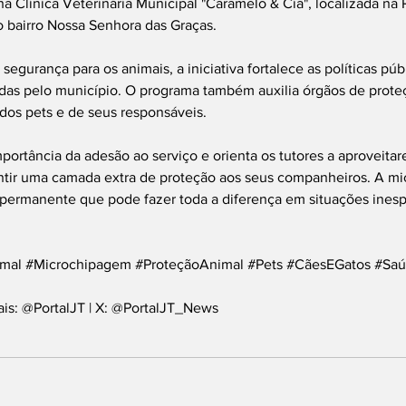
 Clínica Veterinária Municipal "Caramelo & Cia", localizada na
o bairro Nossa Senhora das Graças.
egurança para os animais, a iniciativa fortalece as políticas pú
das pelo município. O programa também auxilia órgãos de proteç
 dos pets e de seus responsáveis.
mportância da adesão ao serviço e orienta os tutores a aproveitar
ntir uma camada extra de proteção aos seus companheiros. A m
permanente que pode fazer toda a diferença em situações inesp
mal
#Microchipagem
#ProteçãoAnimal
#Pets
#CãesEGatos
#Saú
ais: @PortalJT | X: @PortalJT_News