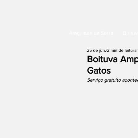
Araçoiaba da Serra
Boituv
25 de jun.
2 min de leitura
Boituva Amp
Gatos
Serviço gratuito acontec