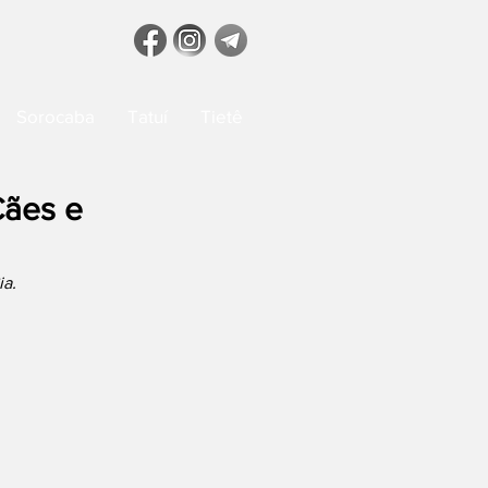
Sorocaba
Tatuí
Tietê
Cães e
ia.