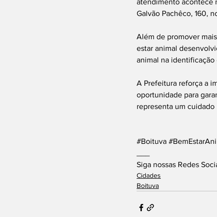
atendimento acontece na
Galvão Pachêco, 160, n
Além de promover mais s
estar animal desenvolvi
animal na identificação
A Prefeitura reforça a i
oportunidade para gara
representa um cuidado 
#Boituva
#BemEstarAni
___
Siga nossas Redes Soci
Cidades
Boituva