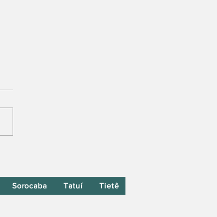
Sorocaba
Tatuí
Tietê