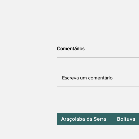
Comentários
Escreva um comentário
Boituva Avança em Projeto de
Novo Acesso Viário ao Centro
de Paraquedismo
Araçoiaba da Serra
Boituva