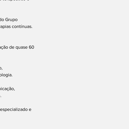
do Grupo 
pias contínuas.
ação de quase 60 
, 
ologia.
icação, 
.
especializado e 