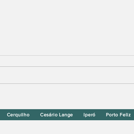
Iperó Promove Hoje Super
Doação de Roupas na Praça
da Matriz
Cerquilho
Cesário Lange
Iperó
Porto Feliz