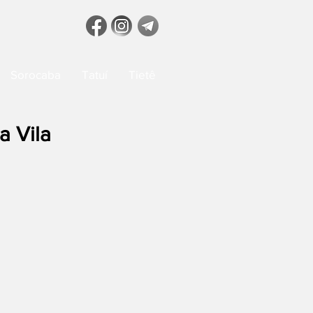
Sorocaba
Tatuí
Tietê
a Vila