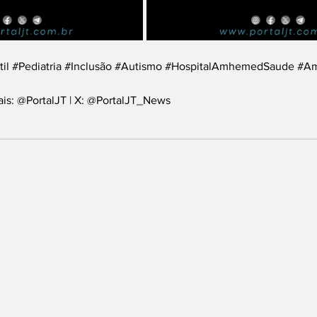
il
#Pediatria
#Inclusão
#Autismo
#HospitalAmhemedSaude
#A
ais: @PortalJT | X: @PortalJT_News