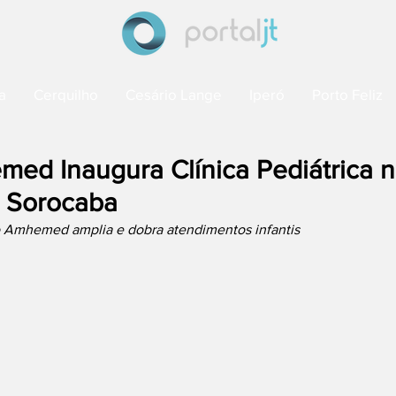
a
Cerquilho
Cesário Lange
Iperó
Porto Feliz
ed Inaugura Clínica Pediátrica n
 Sorocaba
 Amhemed amplia e dobra atendimentos infantis