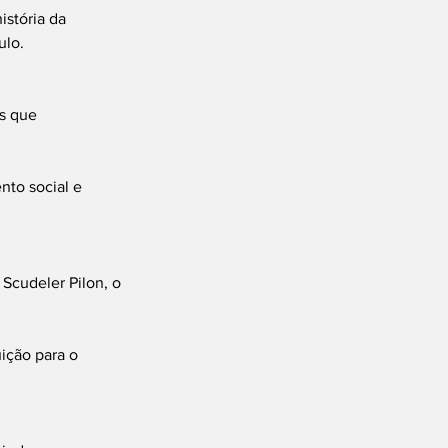
stória da 
ulo.
s que 
to social e 
Scudeler Pilon, o 
ição para o 