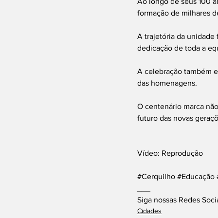
Ao longo de seus 100 an
formação de milhares d
A trajetória da unidade
dedicação de toda a equ
A celebração também ev
das homenagens.
O centenário marca nã
futuro das novas geraçõ
Vídeo: Reprodução
#Cerquilho
#Educação
___
Siga nossas Redes Soci
Cidades