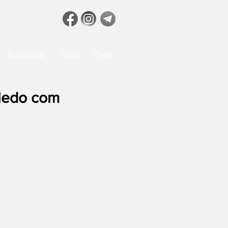
Sorocaba
Tatuí
Tietê
oledo com