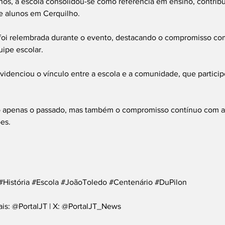
os, a escola consolidou-se como referência em ensino, contribu
e alunos em Cerquilho.
 foi relembrada durante o evento, destacando o compromisso com
ipe escolar.
idenciou o vínculo entre a escola e a comunidade, que particip
o apenas o passado, mas também o compromisso contínuo com a
es.
#História
#Escola
#JoãoToledo
#Centenário
#DuPilon
ais: @PortalJT | X: @PortalJT_News