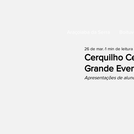
Araçoiaba da Serra
Boituv
26 de mar.
1 min de leitura
Cerquilho C
Grande Eve
Apresentações de aluno