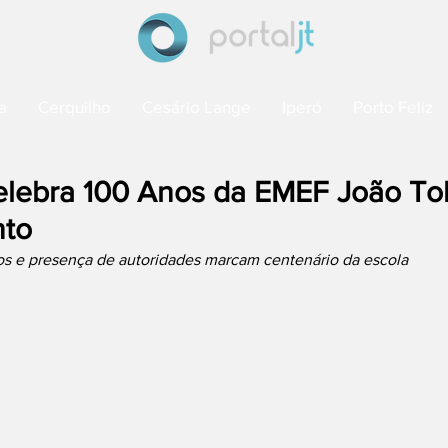
a
Cerquilho
Cesário Lange
Iperó
Porto Feliz
elebra 100 Anos da EMEF João T
nto
s e presença de autoridades marcam centenário da escola