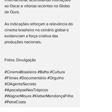
ao Oscar e vitórias recentes no Globo 
de Ouro.
As indicações reforçam a relevância do 
cinema brasileiro no cenário global e 
evidenciam a força criativa das 
produções nacionais.
Fotos: Divulgação
#CinemaBrasileiro
#Bafta
#Cultura
#Filmes
#Documentário
#Orgulho
#OAgenteSecreto
#ApocalipseNosTrópicos
#WagnerMoura
#KleberMendonçaFilho
#PetraCosta
___