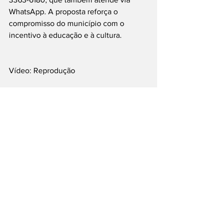
WhatsApp. A proposta reforça o 
compromisso do município com o 
incentivo à educação e à cultura.
Vídeo: Reprodução 
#Boituva
#LivroVaiEVem
#Leitura
#Cultura
#Educação
___
Siga nossas Redes Sociais: @PortalJT | 
X: @PortalJT_News
Cidades
Boituva