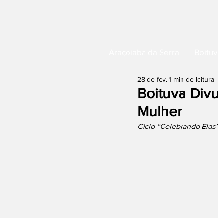
Araçoiaba da Serra
Boituv
28 de fev.
1 min de leitura
Boituva Div
Mulher
Ciclo “Celebrando Elas”