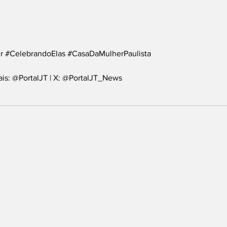
r
#CelebrandoElas
#CasaDaMulherPaulista
ais: @PortalJT | X: @PortalJT_News