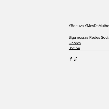
#Boituva
#MesDaMulhe
___
Siga nossas Redes Soci
Cidades
Boituva