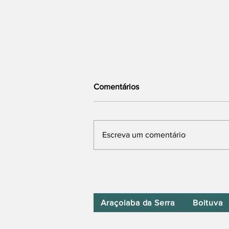
Comentários
Escreva um comentário
Iperó Promove Hoje Super
Doação de Roupas na Praça
da Matriz
Araçoiaba da Serra
Boituva