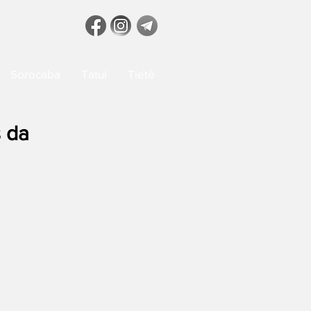
Sorocaba
Tatuí
Tietê
 da