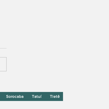
Sorocaba
Tatuí
Tietê