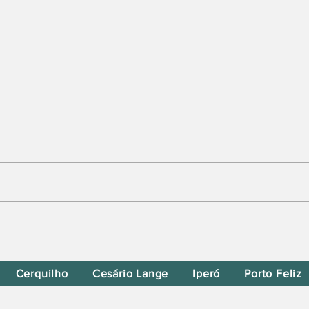
Tietê Mobiliza Apoio ao
GPACI na Campanha do
McDia Feliz
Cerquilho
Cesário Lange
Iperó
Porto Feliz