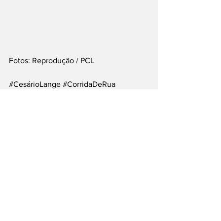
Fotos: Reprodução / PCL
#CesárioLange
#CorridaDeRua
#Esporte
#VidaSaudável
#Evento
___
Siga nossas Redes Sociais: @PortalJT | 
X: @PortalJT_News
Cidades
Cesário Lange