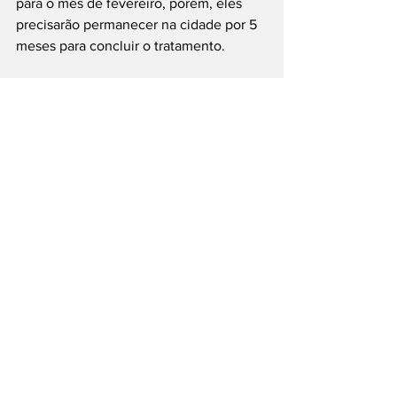
para o mês de fevereiro, porém, eles 
precisarão permanecer na cidade por 5 
meses para concluir o tratamento.
A ação foi apoiada pela Secretaria de 
Esportes e outros como: Bar do Bruxa, 
Grupo de corrida Cornetas Running, SB 
Sport, Cancian Esportes, Mr. Jobs, 
Parada do Caldo, Sportzone, Fotos do 
Gil, Cromosilk, Sabesp, Depto. 
Municipal de Trânsito, Secretaria da 
Saúde e Guarda Municipal.
fonte: Prefeitura de Boituva
Cidades
Boituva