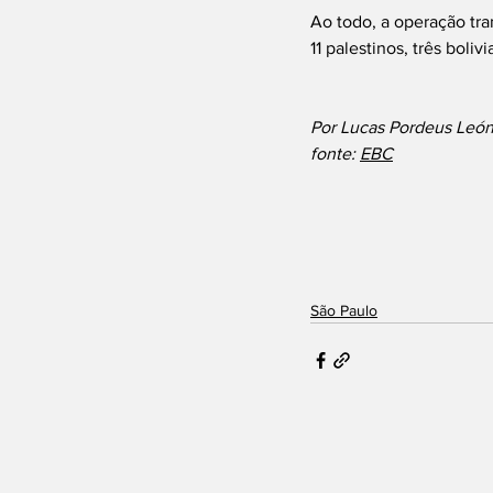
Ao todo, a operação tran
11 palestinos, três boli
Por Lucas Pordeus León
fonte: 
EBC
São Paulo