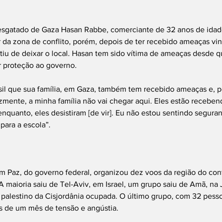
o resgatado de Gaza Hasan Rabbe, comerciante de 32 anos de ida
r da zona de conflito, porém, depois de ter recebido ameaças vi
sistiu de deixar o local. Hasan tem sido vítima de ameaças desde 
r proteção ao governo.
sil que sua família, em Gaza, também tem recebido ameaças e, po
lizmente, a minha família não vai chegar aqui. Eles estão receben
quanto, eles desistiram [de vir]. Eu não estou sentindo segura
ara a escola”.
Paz, do governo federal, organizou dez voos da região do confli
. A maioria saiu de Tel-Aviv, em Israel, um grupo saiu de Amã, na
io palestino da Cisjordânia ocupada. O último grupo, com 32 pesso
s de um mês de tensão e angústia.