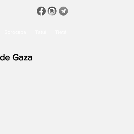
Sorocaba
Tatuí
Tietê
a de Gaza