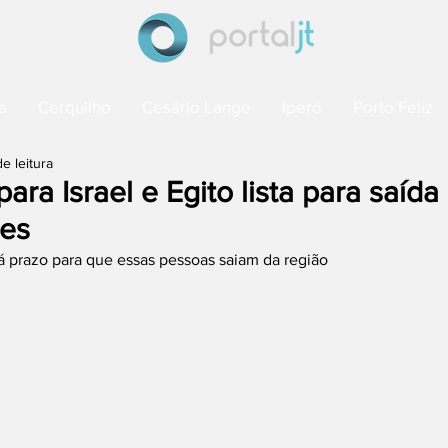
a
Cerquilho
Cesário Lange
Iperó
Porto Feliz
e leitura
para Israel e Egito lista para saíd
es
á prazo para que essas pessoas saiam da região