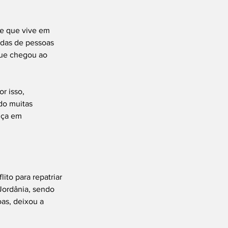
de que vive em 
ndas de pessoas 
que chegou ao 
r isso, 
do muitas 
nça em 
to para repatriar 
 Jordânia, sendo 
as, deixou a 