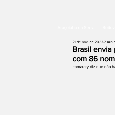
Araçoiaba da Serra
Boituv
21 de nov. de 2023
2 min d
Brasil envia 
com 86 nom
Itamaraty diz que não h