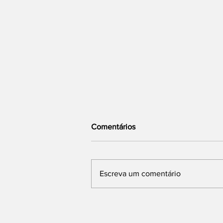
Comentários
Escreva um comentário
Ciclone-Bomba Coloca
Sudeste em Alerta para
Ventos de até 110 km/h