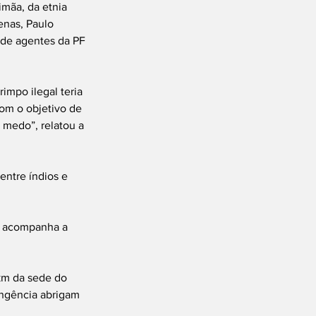
mãa, da etnia 
nas, Paulo 
 de agentes da PF 
impo ilegal teria 
com o objetivo de 
 medo”, relatou a 
entre índios e 
o acompanha a 
 km da sede do 
angência abrigam 