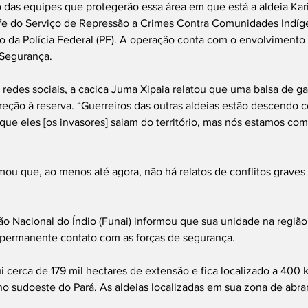
das equipes que protegerão essa área em que está a aldeia Kari
efe do Serviço de Repressão a Crimes Contra Comunidades Indíge
o da Polícia Federal (PF). A operação conta com o envolvimento
 Segurança. 
redes sociais, a cacica Juma Xipaia relatou que uma balsa de gar
direção à reserva. “Guerreiros das outras aldeias estão descendo 
 que eles [os invasores] saiam do território, mas nós estamos com
ou que, ao menos até agora, não há relatos de conflitos graves 
ão Nacional do Índio (Funai) informou que sua unidade na regiã
 permanente contato com as forças de segurança. 
sui cerca de 179 mil hectares de extensão e fica localizado a 400
no sudoeste do Pará. As aldeias localizadas em sua zona de abr