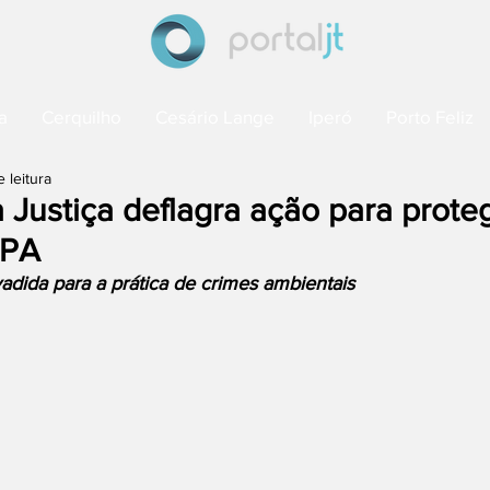
a
Cerquilho
Cesário Lange
Iperó
Porto Feliz
e leitura
a Justiça deflagra ação para proteg
 PA
vadida para a prática de crimes ambientais