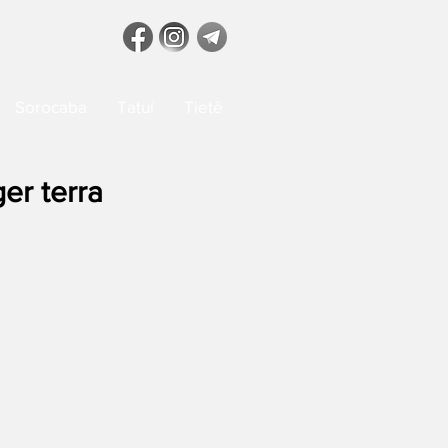
Sorocaba
Tatuí
Tietê
er terra