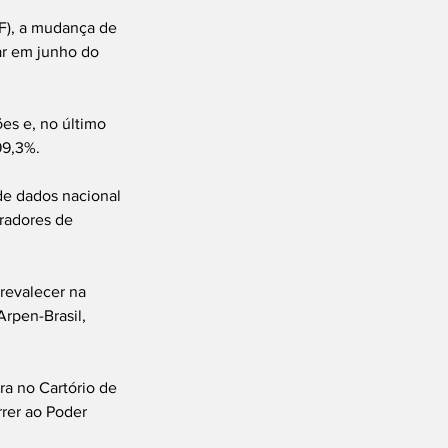
F), a mudança de 
ar em junho do 
es e, no último 
99,3%.
de dados nacional 
radores de 
revalecer na 
rpen-Brasil, 
a no Cartório de 
rer ao Poder 