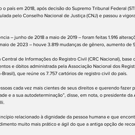
o país em 2018, após decisão do Supremo Tribunal Federal (ST
gulada pelo Conselho Nacional de Justiça (CNJ) e passou a vigor
ncia – junho de 2018 a maio de 2019 – foram feitas 1.916 alteraçõ
 maio de 2023 – houve 3.819 mudanças de gênero, aumento de 
Central de Informações do Registro Civil (CRC Nacional), base 
ntos e óbitos administrada pela Associação Nacional dos Regist
Brasil), que reúne os 7.757 cartórios de registro civil do país.
soas cada vez mais cientes de seus direitos e querendo fazer p
dade e a sua autodeterminação”, disse, em nota, o presidente da A
li.
incípio relacionado à dignidade da pessoa humana e que encontr
dimento muito mais prático e ágil do que a antiga opção de recor