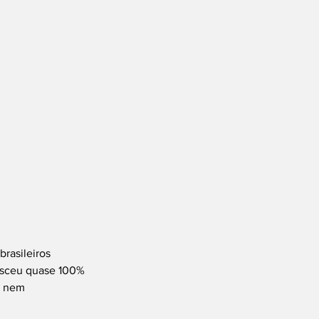
rasileiros 
esceu quase 100% 
e nem 