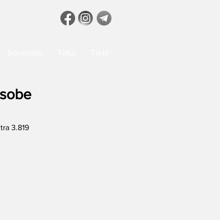
Sorocaba
Tatuí
Tietê
 sobe
tra 3.819 