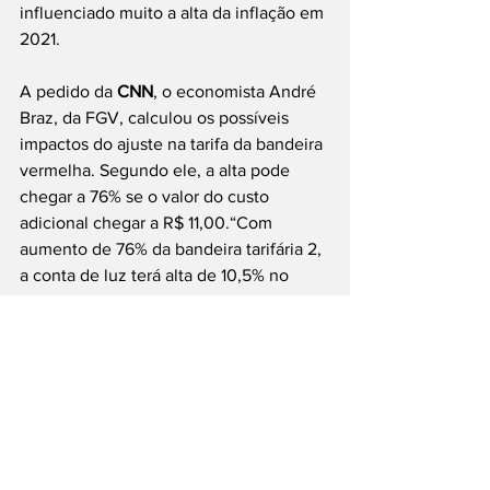
influenciado muito a alta da inflação em 
2021.
A pedido da 
CNN
, o economista André 
Braz, da FGV, calculou os possíveis 
impactos do ajuste na tarifa da bandeira 
vermelha. Segundo ele, a alta pode 
chegar a 76% se o valor do custo 
adicional chegar a R$ 11,00.“Com 
aumento de 76% da bandeira tarifária 2, 
a conta de luz terá alta de 10,5% no 
IPCA de julho.
Pela média de consumo das famílias, 
isso daria cerca de R$ 11 a mais na conta 
de luz”, explica André Braz.O ministro 
Bento Albuquerque vai fazer um 
pronunciamento em cadeia nacional de 
rádio e televisão às 20h desta segunda-