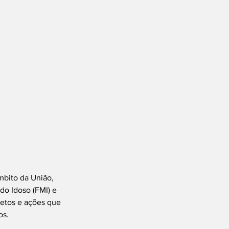
mbito da União, 
o Idoso (FMI) e 
jetos e ações que 
os.