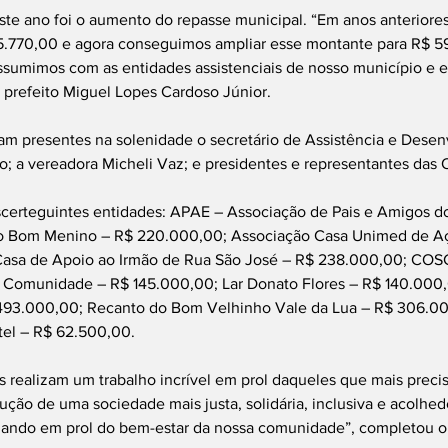
ste ano foi o aumento do repasse municipal. “Em anos anteriores
5.770,00 e agora conseguimos ampliar esse montante para R$ 5
umimos com as entidades assistenciais de nosso município e 
 prefeito Miguel Lopes Cardoso Júnior.
vam presentes na solenidade o secretário de Assistência e Dese
o; a vereadora Micheli Vaz; e presidentes e representantes das 
scerteguintes entidades: APAE – Associação de Pais e Amigos do
o Bom Menino – R$ 220.000,00; Associação Casa Unimed de Aç
Casa de Apoio ao Irmão de Rua São José – R$ 238.000,00; COSC
à Comunidade – R$ 145.000,00; Lar Donato Flores – R$ 140.000,
493.000,00; Recanto do Bom Velhinho Vale da Lua – R$ 306.00
el – R$ 62.500,00.
es realizam um trabalho incrível em prol daqueles que mais preci
rução de uma sociedade mais justa, solidária, inclusiva e acolhed
hando em prol do bem-estar da nossa comunidade”, completou o