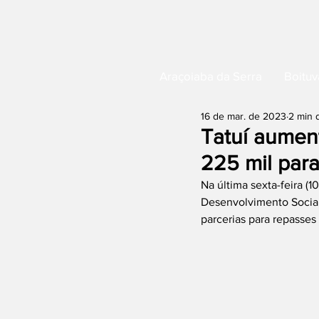
Araçoiaba da Serra
Boituv
16 de mar. de 2023
2 min d
Tatuí aumen
225 mil par
Na última sexta-feira (1
Desenvolvimento Social
parcerias para repasses