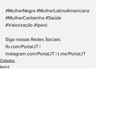
#MulherNegra
#MulherLatinoAmericana
#MulherCaribenha
#Saúde
#Valorização
#Iperó
Siga nossas Redes Sociais: 
fb.com/PortalJT
 | 
instagram.com/PortalJT
 | 
t.me/PortalJT
Cidades
Iperó