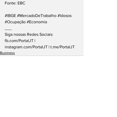
Fonte: EBC
#IBGE
#MercadoDeTrabalho
#Idosos
#Ocupação
#Economia
___
Siga nossas Redes Sociais: 
fb.com/PortalJT
 | 
instagram.com/PortalJT
 | 
t.me/PortalJT
Business