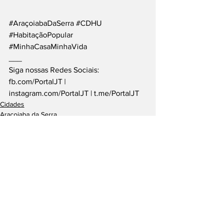
#AraçoiabaDaSerra
#CDHU
#HabitaçãoPopular
#MinhaCasaMinhaVida
___
Siga nossas Redes Sociais: 
fb.com/PortalJT
 | 
instagram.com/PortalJT
 | 
t.me/PortalJT
Cidades
Araçoiaba da Serra