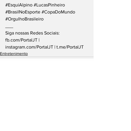
#EsquiAlpino
#LucasPinheiro
#BrasilNoEsporte
#CopaDoMundo
#OrgulhoBrasileiro
___
Siga nossas Redes Sociais: 
fb.com/PortalJT
 | 
instagram.com/PortalJT
 | 
t.me/PortalJT
Entretenimento