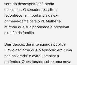
sentido desrespeitada", pedia 
desculpas. O senador ressaltou 
reconhecer a importância da ex-
primeira-dama para o PL Mulher e 
afirmou que sua prioridade é preservar 
a união da família.
Dias depois, durante agenda pública, 
Flávio declarou que o episódio era "uma 
página virada" e evitou ampliar a 
polêmica. Questionado sobre uma nova 
conversa com Michelle, limitou-se a 
afirmar que considera o assunto 
superado e que pretende seguir 
concentrado nas articulações políticas 
do partido.
Arte JT