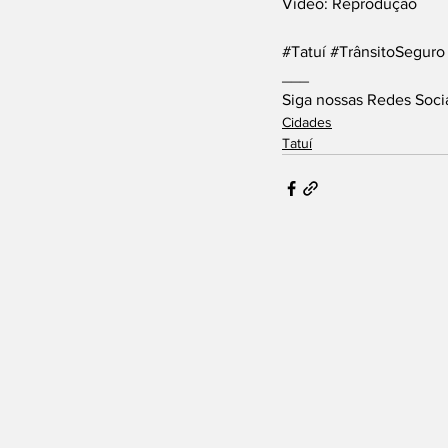
Vídeo: Reprodução
#Tatuí
#TrânsitoSeguro
___
Siga nossas Redes Soci
Cidades
Tatuí