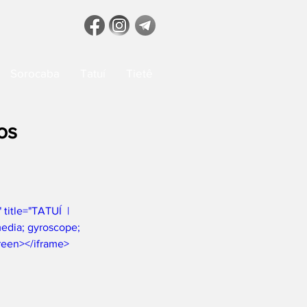
Sorocaba
Tatuí
Tietê
os
tle="TATUÍ  |  
edia; gyroscope; 
creen></iframe>