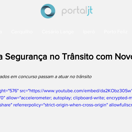
a
Cerquilho
Cesário Lange
Iperó
Porto Feliz
ça Segurança no Trânsito com Nov
vados em concurso passam a atuar no trânsito
ight="576" src="https://www.youtube.com/embed/da2KObz30Sw" ti
0" allow="accelerometer; autoplay; clipboard-write; encrypted-m
share" referrerpolicy="strict-origin-when-cross-origin" allowfulls