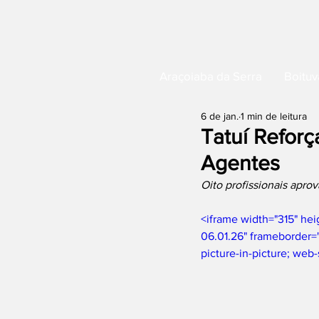
Araçoiaba da Serra
Boituv
6 de jan.
1 min de leitura
Tatuí Refor
Agentes
Oito profissionais apro
<iframe width="315" he
06.01.26" frameborder="
picture-in-picture; web-