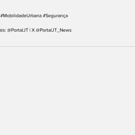
#MobilidadeUrbana
#Segurança
ais: @PortalJT | X @PortalJT_News