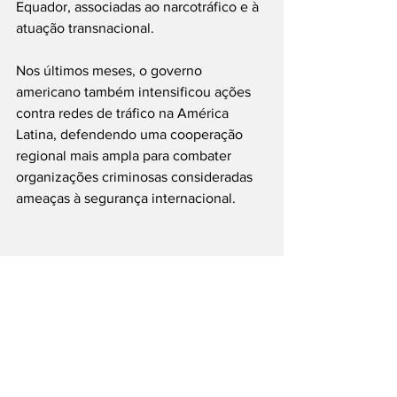
Equador, associadas ao narcotráfico e à 
atuação transnacional.
Nos últimos meses, o governo 
americano também intensificou ações 
contra redes de tráfico na América 
Latina, defendendo uma cooperação 
regional mais ampla para combater 
organizações criminosas consideradas 
ameaças à segurança internacional.
Foto: Ricardo Stuckert / PR
#PCC
#ComandoVermelho
#EUA
#Brasil
#SegurançaInternacional
#CrimeOrganizado
#Urgente
___
Siga nossas Redes Sociais: @PortalJT | 