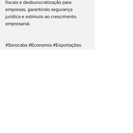
fiscais e desburocratização para 
empresas, garantindo segurança 
jurídica e estímulo ao crescimento 
empresarial.
#Sorocaba
#Economia
#Exportações
#Indústria
#Desenvolvimento
#ComércioExterior
___
Siga nossas Redes Sociais: @PortalJT | 
X: @PortalJT_News
Cidades
Sorocaba