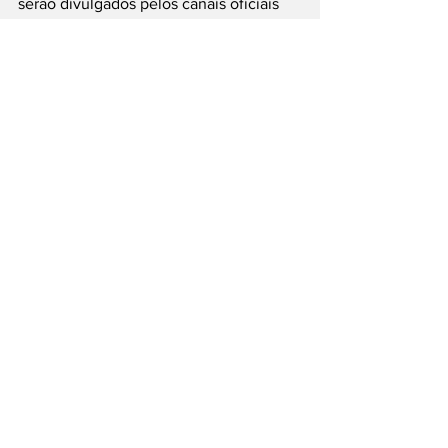
serão divulgados pelos canais oficiais 
do município, ampliando o alcance da 
iniciativa em diferentes regiões.
#Sorocaba
#MedicoNaPraca
#SaudePublica
#Prevencao
#JardimItapemirim
___
Siga nossas Redes Sociais: @PortalJT | 
X: @PortalJT_News
Cidades
Sorocaba